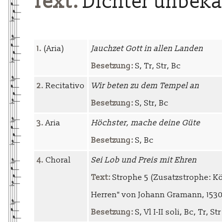
Text:
Dichter unbek
1.
(Aria)
Jauchzet Gott in allen Landen
Besetzung:
S, Tr, Str, Bc
2.
Recitativo
Wir beten zu dem Tempel an
Besetzung:
S, Str, Bc
3.
Aria
Höchster, mache deine Güte
Besetzung:
S, Bc
4.
Choral
Sei Lob und Preis mit Ehren
Text:
Strophe 5 (Zusatzstrophe: Kö
Herren" von Johann Gramann, 153
Besetzung:
S, Vl I-II soli, Bc, Tr, Str