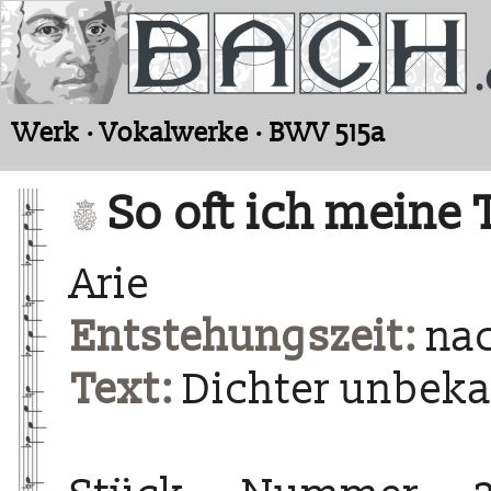
Werk · Vokalwerke · BWV 515a
So oft ich meine 
Arie
Entstehungszeit:
nac
Text:
Dichter unbek