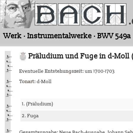
Werk · Instrumentalwerke · BWV 549a
Präludium und Fuge in d-Moll 
Eventuelle
Entstehungszeit:
um 1700-1703
Tonart:
d-Moll
1.
(Präludium)
2.
Fuga
Gesamtausgabe:
Neue Bach-Ausgabe. Johann Sebas