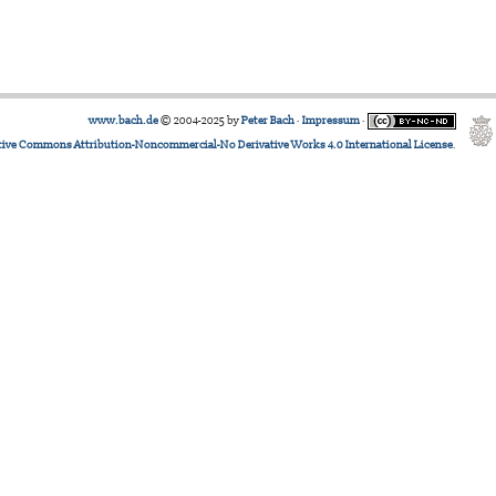
www.bach.de
© 2004-2025 by
Peter Bach
·
Impressum
·
tive Commons Attribution-Noncommercial-No Derivative Works 4.0 International License
.