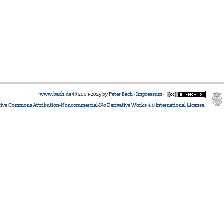
www.bach.de
© 2004-2025 by
Peter Bach
·
Impressum
·
tive Commons Attribution-Noncommercial-No Derivative Works 4.0 International License
.