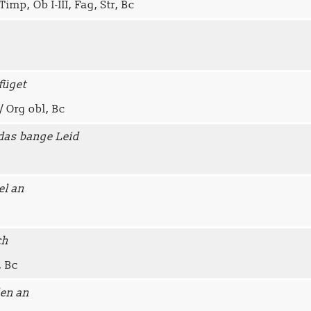
Timp, Ob I-III, Fag, Str, Bc
füget
/ Org obl, Bc
 das bange Leid
el an
ch
, Bc
den an