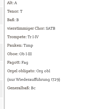
Alt
: A
Tenor
: T
Baß
: B
vierstimmiger Chor
: SATB
Trompete
: Tr I-IV
Pauken
: Timp
Oboe
: Ob I-III
Fagott
: Fag
Orgel obligato
: Org obl
(nur Wiederaufführung 1729)
Generalbaß
: Bc