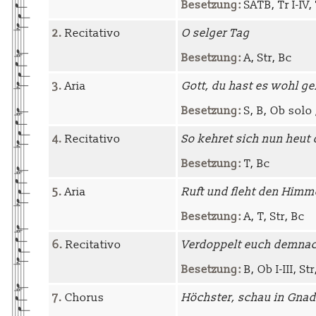
Besetzung:
SATB, Tr I-IV, 
2.
Recitativo
O selger Tag
Besetzung:
A, Str, Bc
3.
Aria
Gott, du hast es wohl ge
Besetzung:
S, B, Ob solo 
4.
Recitativo
So kehret sich nun heut
Besetzung:
T, Bc
5.
Aria
Ruft und fleht den Himm
Besetzung:
A, T, Str, Bc
6.
Recitativo
Verdoppelt euch demna
Besetzung:
B, Ob I-III, Str
7.
Chorus
Höchster, schau in Gna