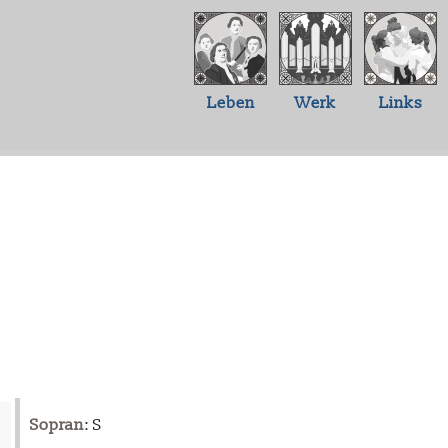
Leben
Werk
Links
Sopran
: S