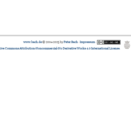
www.bach.de
© 2004-2025 by
Peter Bach
·
Impressum
·
tive Commons Attribution-Noncommercial-No Derivative Works 4.0 International License
.