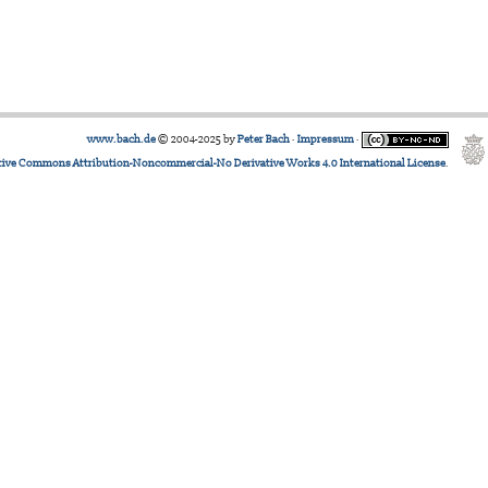
www.bach.de
© 2004-2025 by
Peter Bach
·
Impressum
·
tive Commons Attribution-Noncommercial-No Derivative Works 4.0 International License
.