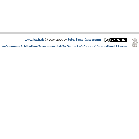
www.bach.de
© 2004-2025 by
Peter Bach
·
Impressum
·
tive Commons Attribution-Noncommercial-No Derivative Works 4.0 International License
.