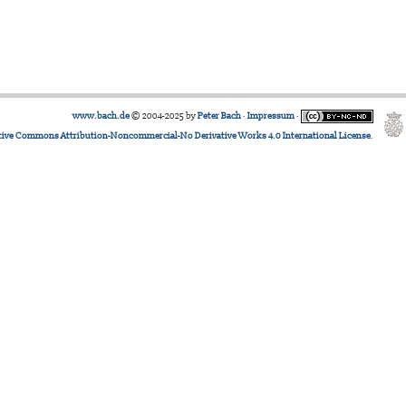
www.bach.de
© 2004-2025 by
Peter Bach
·
Impressum
·
tive Commons Attribution-Noncommercial-No Derivative Works 4.0 International License
.