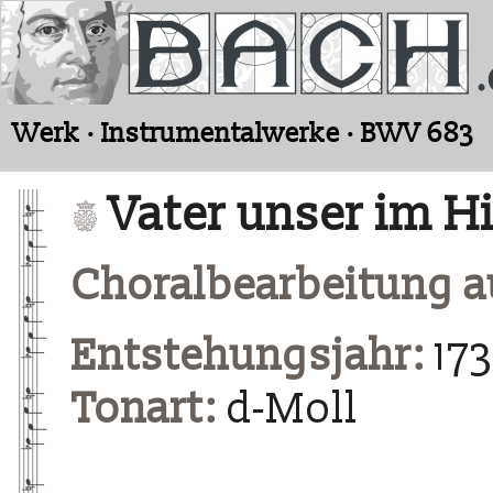
Werk · Instrumentalwerke · BWV 683
Vater unser im H
Choralbearbeitung au
Entstehungsjahr:
17
Tonart:
d-Moll