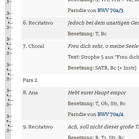
Parodie
von
BWV 70a/3
6.
Recitativo
Jedoch bei dem unartigen Ge
Besetzung:
T, Bc
7.
Choral
Freu dich sehr, o meine Seele
Text:
Strophe 5 aus "Freu dich
Besetzung:
SATB, Bc (+ Instr)
Pars 2
8.
Aria
Hebt eurer Haupt empor
Besetzung:
T, Ob, Str, Bc
Parodie
von
BWV 70a/4
9.
Recitativo
Ach, soll nicht dieser große 
Besetzung:
B, Tr, Str, Bc