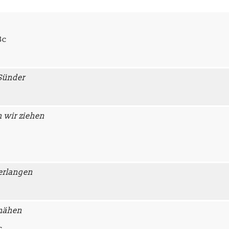
Bc
 Sünder
 wir ziehen
erlangen
hmähen
c