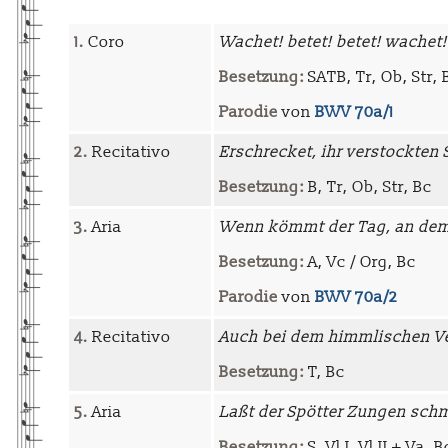
1.
Coro
Wachet! betet! betet! wachet!
Besetzung:
SATB, Tr, Ob, Str, 
Parodie
von
BWV 70a/1
2.
Recitativo
Erschrecket, ihr verstockten
Besetzung:
B, Tr, Ob, Str, Bc
3.
Aria
Wenn kömmt der Tag, an dem
Besetzung:
A, Vc / Org, Bc
Parodie
von
BWV 70a/2
4.
Recitativo
Auch bei dem himmlischen V
Besetzung:
T, Bc
5.
Aria
Laßt der Spötter Zungen sc
Besetzung:
S, Vl I, Vl II + Va, B