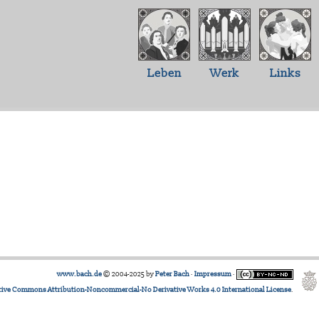
Leben
Werk
Links
www.bach.de
© 2004-2025 by
Peter Bach
·
Impressum
·
tive Commons Attribution-Noncommercial-No Derivative Works 4.0 International License
.