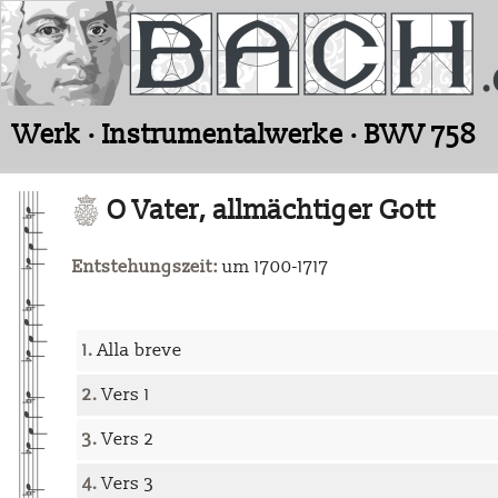
Werk · Instrumentalwerke · BWV 758
O Vater, allmächtiger Gott
Entstehungszeit:
um 1700-1717
1.
Alla breve
2.
Vers 1
3.
Vers 2
4.
Vers 3