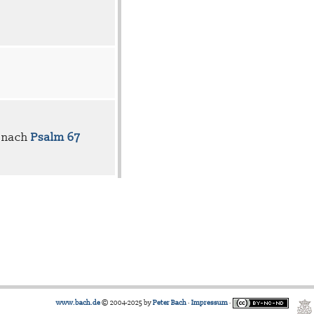
, nach
Psalm 67
www.bach.de
© 2004-2025 by
Peter Bach
·
Impressum
·