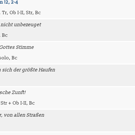
 12, 2-4
Tr, Ob I-II, Str, Bc
t nicht unbezeuget
, Bc
, Gottes Stimme
solo, Bc
a sich der größte Haufen
ische Zunft!
 Str + Ob I-II, Bc
r, von allen Straßen