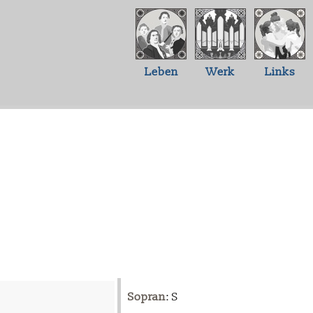
Leben
Werk
Links
Sopran
: S