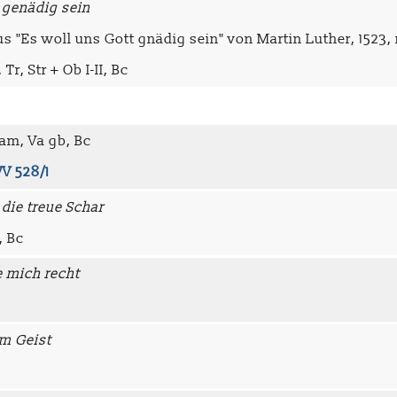
 genädig sein
us "Es woll uns Gott gnädig sein" von Martin Luther, 1523
Tr, Str + Ob I-II, Bc
am, Va gb, Bc
V 528/1
die treue Schar
, Bc
e mich recht
im Geist