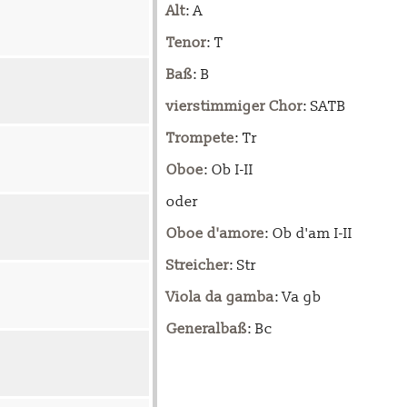
Alt
: A
Tenor
: T
Baß
: B
vierstimmiger Chor
: SATB
Trompete
: Tr
Oboe
: Ob I-II
oder
Oboe d'amore
: Ob d'am I-II
Streicher
: Str
Viola da gamba
: Va gb
Generalbaß
: Bc