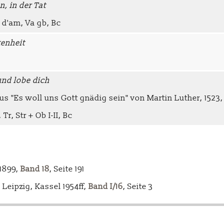
n, in der Tat
 d'am, Va gb, Bc
tenheit
und lobe dich
us "Es woll uns Gott gnädig sein" von Martin Luther, 1523
Tr, Str + Ob I-II, Bc
-1899,
Band 18
, Seite 191
Leipzig, Kassel 1954ff,
Band I/16
, Seite 3