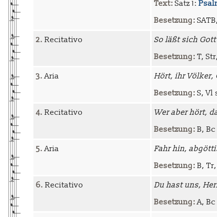
Text:
Satz 1:
Psalm
Besetzung:
SATB, 
2.
Recitativo
So läßt sich Got
Besetzung:
T, Str
3.
Aria
Hört, ihr Völker
Besetzung:
S, Vl 
4.
Recitativo
Wer aber hört, d
Besetzung:
B, Bc
5.
Aria
Fahr hin, abgött
Besetzung:
B, Tr,
6.
Recitativo
Du hast uns, Her
Besetzung:
A, Bc