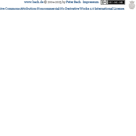
www.bach.de
© 2004-2025 by
Peter Bach
·
Impressum
·
tive Commons Attribution-Noncommercial-No Derivative Works 4.0 International License
.