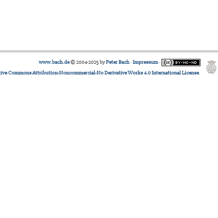
www.bach.de
© 2004-2025 by
Peter Bach
·
Impressum
·
tive Commons Attribution-Noncommercial-No Derivative Works 4.0 International License
.