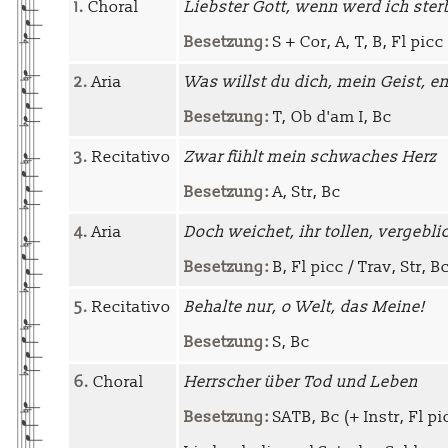
1.
Choral
Liebster Gott, wenn werd ich ster
Besetzung:
S + Cor, A, T, B, Fl picc 
2.
Aria
Was willst du dich, mein Geist, e
Besetzung:
T, Ob d'am I, Bc
3.
Recitativo
Zwar fühlt mein schwaches Herz
Besetzung:
A, Str, Bc
4.
Aria
Doch weichet, ihr tollen, vergebl
Besetzung:
B, Fl picc / Trav, Str, B
5.
Recitativo
Behalte nur, o Welt, das Meine!
Besetzung:
S, Bc
6.
Choral
Herrscher über Tod und Leben
Besetzung:
SATB, Bc (+ Instr, Fl pi