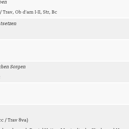
ben
/ Trav, Ob d'am I-II, Str, Bc
ntsetzen
ichen Sorgen
c
cc / Trav 8va)