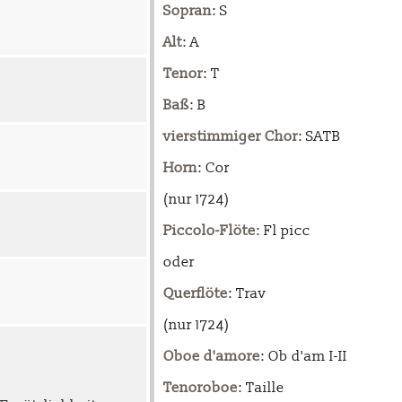
Sopran
: S
Alt
: A
Tenor
: T
Baß
: B
vierstimmiger Chor
: SATB
Horn
: Cor
(nur 1724)
Piccolo-Flöte
: Fl picc
oder
Querflöte
: Trav
(nur 1724)
Oboe d'amore
: Ob d'am I-II
Tenoroboe
: Taille