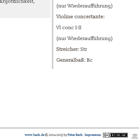
Ergötzlichkeit,
(nur Wiederaufführung)
Violine concertante
:
Vl conc I-II
(nur Wiederaufführung)
Streicher
: Str
Generalbaß
: Bc
www.bach.de
© 2004-2025 by
Peter Bach
·
Impressum
·