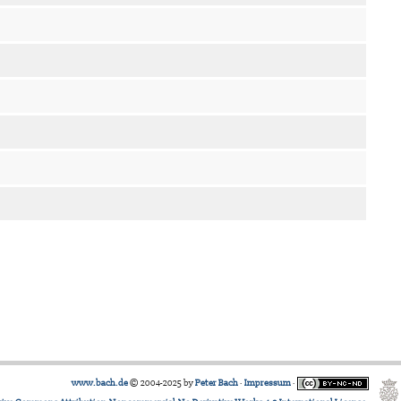
www.bach.de
© 2004-2025 by
Peter Bach
·
Impressum
·