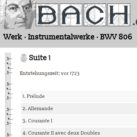
Werk · Instrumentalwerke · BWV 806
Suite 1
Entstehungszeit:
vor 1723
1.
Prélude
2.
Allemande
3.
Courante I
4.
Courante II avec deux Doubles