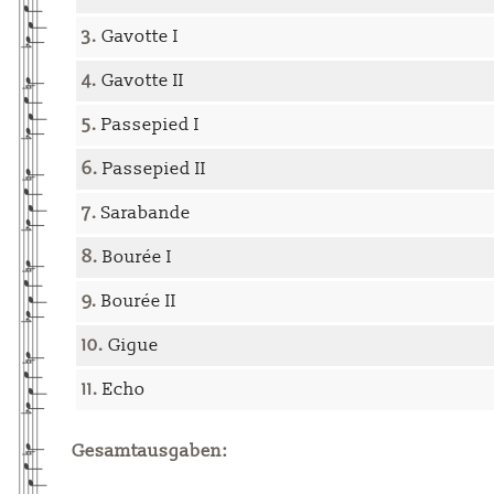
3.
Gavotte I
4.
Gavotte II
5.
Passepied I
6.
Passepied II
7.
Sarabande
8.
Bourée I
9.
Bourée II
10.
Gigue
11.
Echo
Gesamtausgaben: