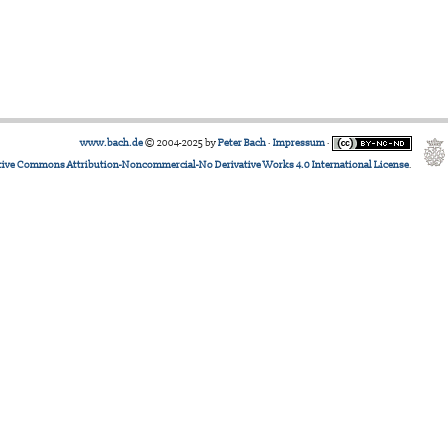
www.bach.de
© 2004-2025 by
Peter Bach
·
Impressum
·
tive Commons Attribution-Noncommercial-No Derivative Works 4.0 International License
.