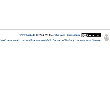
www.bach.de
© 2004-2025 by
Peter Bach
·
Impressum
·
tive Commons Attribution-Noncommercial-No Derivative Works 4.0 International License
.