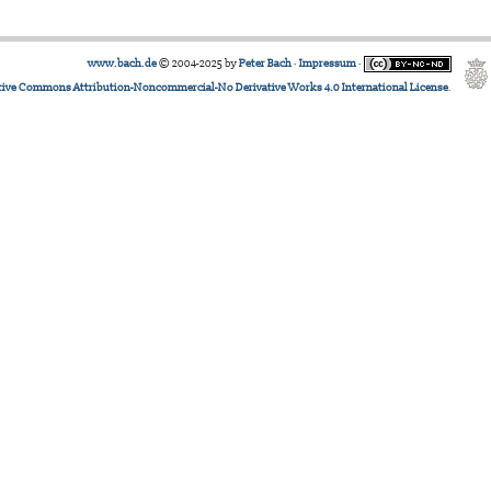
www.bach.de
© 2004-2025 by
Peter Bach
·
Impressum
·
tive Commons Attribution-Noncommercial-No Derivative Works 4.0 International License
.