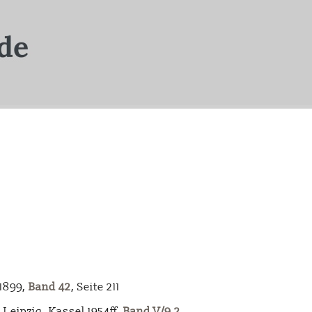
-1899,
Band 42
, Seite 211
Leipzig, Kassel 1954ff,
Band V/9.2