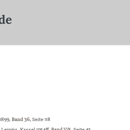
-1899,
Band 36
, Seite 118
Leipzig, Kassel 1954ff,
Band V/5
, Seite 45