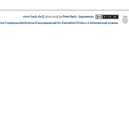
www.bach.de
© 2004-2025 by
Peter Bach
·
Impressum
·
tive Commons Attribution-Noncommercial-No Derivative Works 4.0 International License
.