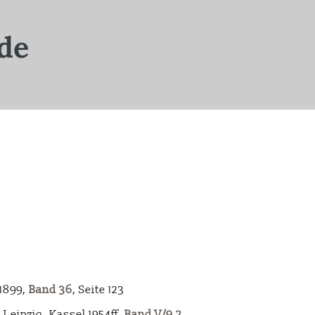
-1899,
Band 36
, Seite 123
Leipzig, Kassel 1954ff,
Band V/9.2