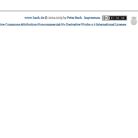
www.bach.de
© 2004-2025 by
Peter Bach
·
Impressum
·
tive Commons Attribution-Noncommercial-No Derivative Works 4.0 International License
.