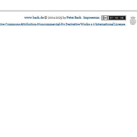
www.bach.de
© 2004-2025 by
Peter Bach
·
Impressum
·
tive Commons Attribution-Noncommercial-No Derivative Works 4.0 International License
.