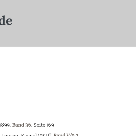
-1899,
Band 36
, Seite 169
Leipzig, Kassel 1954ff,
Band V/9.2