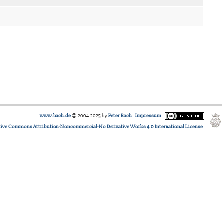
www.bach.de
© 2004-2025 by
Peter Bach
·
Impressum
·
tive Commons Attribution-Noncommercial-No Derivative Works 4.0 International License
.