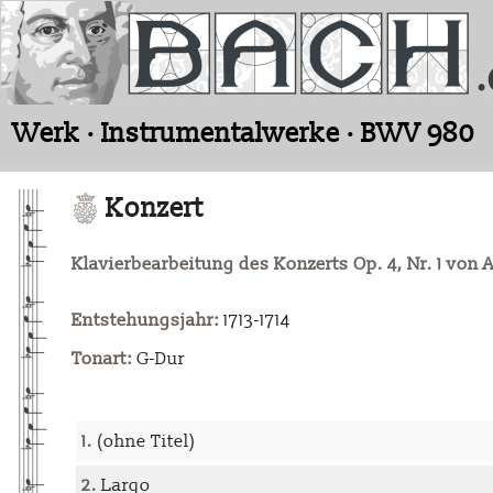
Werk · Instrumentalwerke · BWV 980
Konzert
Klavierbearbeitung des Konzerts Op. 4, Nr. 1 von 
Entstehungsjahr:
1713-1714
Tonart:
G-Dur
1.
(ohne Titel)
2.
Largo