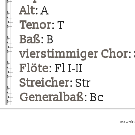
Alt
: A
Tenor
: T
Baß
: B
vierstimmiger Chor
:
Flöte
: Fl I-II
Streicher
: Str
Generalbaß
: Bc
Das Werk u