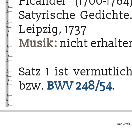
Picander (1700-1764
Satyrische Gedichte.
Leipzig, 1737
Musik:
nicht erhalte
Satz 1 ist vermutli
bzw.
BWV 248/54
.
Das Werk u