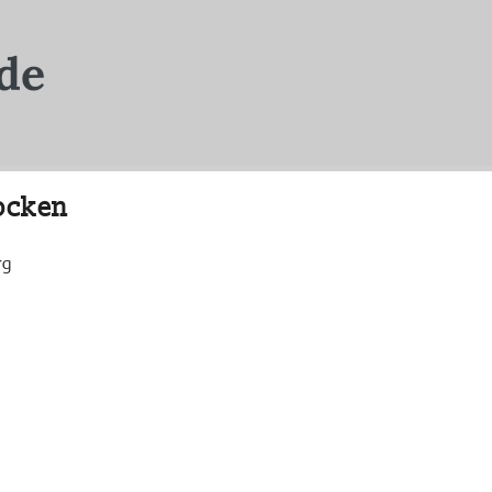
locken
rg