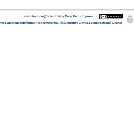
www.bach.de
© 2004-2025 by
Peter Bach
·
Impressum
·
tive Commons Attribution-Noncommercial-No Derivative Works 4.0 International License
.