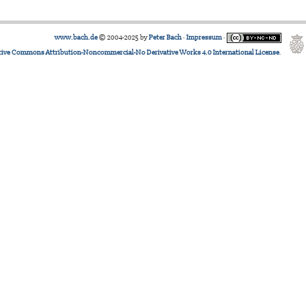
www.bach.de
© 2004-2025 by
Peter Bach
·
Impressum
·
tive Commons Attribution-Noncommercial-No Derivative Works 4.0 International License
.