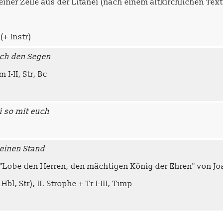
ner Zeile aus der Litanei (nach einem altkirchlichen Text
(+ Instr)
ich den Segen
 I-II, Str, Bc
i so mit euch
deinen Stand
 "Lobe den Herren, den mächtigen König der Ehren" von J
bl, Str), II. Strophe + Tr I-III, Timp