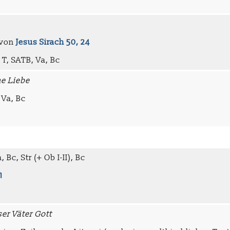
 von
Jesus Sirach 50, 24
 T, SATB, Va, Bc
ne Liebe
 Va, Bc
 Bc, Str (+ Ob I-II), Bc
1
ser Väter Gott