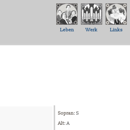
Leben
Werk
Links
Sopran
: S
Alt
: A