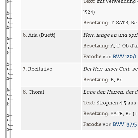
Text:
mit Verwendung ei
1524)
Besetzung:
T, SATB, Bc 
6.
Aria (Duett)
Herr, fange an und spr
Besetzung:
A, T, Ob d'am
Parodie
von
BWV 120/1
7.
Recitativo
Der Herr unser Gott, se
Besetzung:
B, Bc
8.
Choral
Lobe den Herren, der 
Text:
Strophen 4-5 aus
Besetzung:
SATB, Bc (+ H
Parodie
von
BWV 137/5