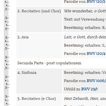
Parodie
von
BWV 120/2
2.
Recitativo (und Chor)
Wie wunderbar, o Gott
Text:
mit Verwendung
Besetzung:
erhalten: B,
3.
Aria
Leit, o Gott, durch dei
Besetzung:
erhalten: S,
Parodie
von
BWV 120/4
Secunda Parte - post copulationem
4.
Sinfonia
Besetzung:
erhalten: Va,
Parodie
von
BWV 1006/
Urbild
zu
BWV 29/1
5.
Recitativo (e Chor)
Herr Zebaoth, Herr, un