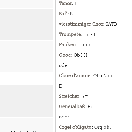
Tenor
: T
Baß
: B
vierstimmiger Chor
: SATB
Trompete
: Tr I-III
Pauken
: Timp
Oboe
: Ob I-II
oder
Oboe d'amore
: Ob d'am I-
II
Streicher
: Str
Generalbaß
: Bc
oder
Orgel obligato
: Org obl