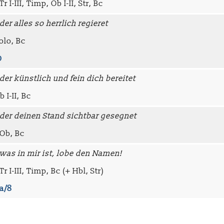
r I-III, Timp, Ob I-II, Str, Bc
er alles so herrlich regieret
olo, Bc
0
der künstlich und fein dich bereitet
b I-II, Bc
der deinen Stand sichtbar gesegnet
 Ob, Bc
was in mir ist, lobe den Namen!
r I-III, Timp, Bc (+ Hbl, Str)
a/8