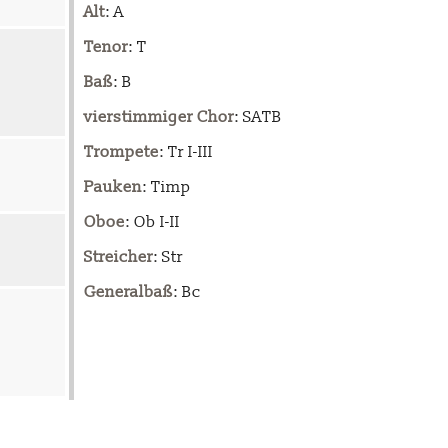
Alt
: A
Tenor
: T
Baß
: B
vierstimmiger Chor
: SATB
Trompete
: Tr I-III
Pauken
: Timp
Oboe
: Ob I-II
Streicher
: Str
Generalbaß
: Bc