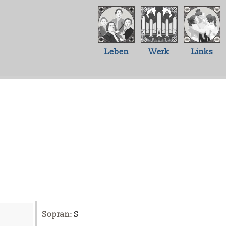
Leben
Werk
Links
Sopran
: S