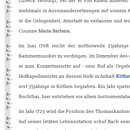
Lübeck verbürgt, bei der er von einem anderen
mehrmals in Auseinandersetzungen mit seinem Ar
er die Gelegenheit, Arnstadt zu verlassen und wi
Cousine
Maria Barbara
.
Im Juni 1708 reicht der mittlerweile 23jähr
Kammermusiker zu verdingen. Im Dezember des gle
er zum Konzertmeister auf - sein Ruf als Orge
Hofkapellmeister an dessen Hofe in Anhalt-
Köthe
erst 35jährige in Köthen begraben. Ein Jahr spät
fruchtbar, hier entstehen vor allem Instrumental
Im Jahr 1723 wird die Position des Thomaskantor
Auf seiner letzten Lebensstation schuf Bach se