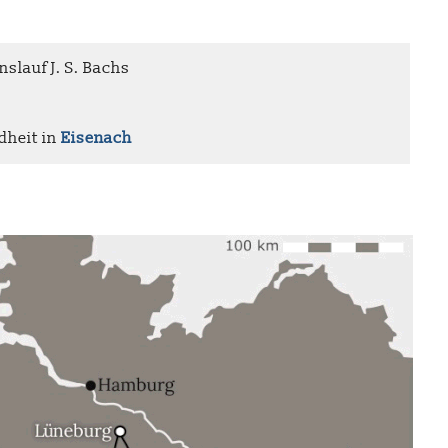
slauf J. S. Bachs
dheit in
Eisenach