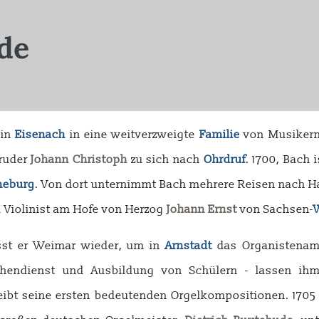
 in
Eisenach
in eine weitverzweigte
Familie
von Musikern
Bruder
Johann Christoph
zu sich nach
Ohrdruf
. 1700, Bach i
neburg
. Von dort unternimmt Bach mehrere Reisen nach H
nd Violinist am Hofe von Herzog
Johann Ernst
von Sachsen-
ässt er Weimar wieder, um in
Arnstadt
das Organistenam
rchendienst und Ausbildung von Schülern - lassen ih
ibt seine ersten bedeutenden Orgelkompositionen. 1705 