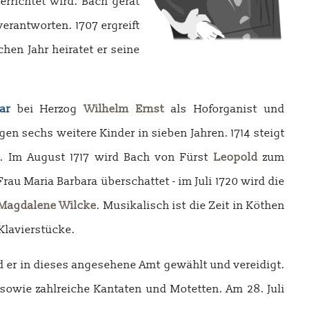
terrichtet wird. Bach gerät
rantworten. 1707 ergreift
ichen Jahr heiratet er seine
ar
bei Herzog
Wilhelm Ernst
als Hoforganist und
n sechs weitere Kinder in sieben Jahren. 1714 steigt
de. Im August 1717 wird Bach von Fürst
Leopold
zum
rau Maria Barbara überschattet - im Juli 1720 wird die
Magdalene Wilcke
. Musikalisch ist die Zeit in Köthen
Klavierstücke.
rd er in dieses angesehene Amt gewählt und vereidigt.
sowie zahlreiche Kantaten und Motetten. Am 28. Juli