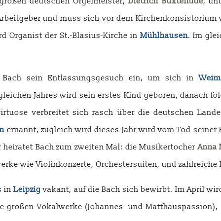
 großen deutschen Orgelmeister,
Dietrich Buxtehude
, un
beitgeber und muss sich vor dem Kirchenkonsistorium ve
rd Organist der St.-Blasius-Kirche in
Mühlhausen
. Im gle
ige Bach sein Entlassungsgesuch ein, um sich in
Weim
ichen Jahres wird sein erstes Kind geboren, danach folge
lvirtuose verbreitet sich rasch über die deutschen Lan
n
ernannt, zugleich wird dieses Jahr wird vom Tod seiner F
er heiratet Bach zum zweiten Mal: die Musikertocher
Anna 
werke wie Violinkonzerte, Orchestersuiten, und zahlreiche 
s in
Leipzig
vakant, auf die Bach sich bewirbt. Im April wi
ine großen Vokalwerke (Johannes- und Matthäuspassion), 