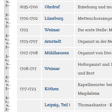
1695‑1700
Ohrdruf
Erziehung und mu
1700‑1702
Lüneburg
Mettenchorsänger
1703
Weimar
Die erste Stelle:
1703‑1707
Arnstadt
Organist in der N
1707‑1708
Mühlhausen
Organist von Divi
Hoforganist und
1708‑1717
Weimar
und Brot
Kapellmeister be
1717‑1723
Köthen
Magdalena
Leipzig, Teil 1
Thomaskantor · K