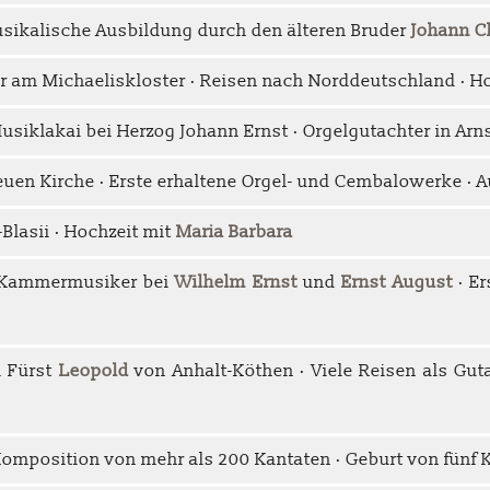
sikalische Ausbildung durch den älteren Bruder
Johann C
 am Michaeliskloster · Reisen nach Norddeutschland · H
 Musiklakai bei Herzog Johann Ernst · Orgelgutachter in Arn
euen Kirche · Erste erhaltene Orgel- und Cembalowerke · 
-Blasii · Hochzeit mit
Maria Barbara
 Kammermusiker bei
Wilhelm Ernst
und
Ernst August
· Er
i Fürst
Leopold
von Anhalt-Köthen · Viele Reisen als Gut
omposition von mehr als 200 Kantaten · Geburt von fünf 